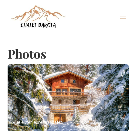
Accueil
Photos
Nos chalets
▾
La Plagne
▾
Hiver
▾
Eté
▾
Expérience Dakota
▾
Dispos & Réservation
Vue extérieure du chalet