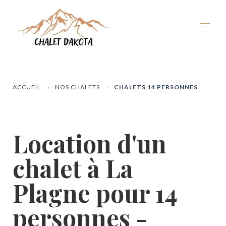
Accueil
Nos chalets
▾
ACCUEIL
NOS CHALETS
CHALETS 14 PERSONNES
La Plagne
▾
Hiver
▾
Eté
▾
Location d'un
Expérience Dakota
▾
Dispos & Réservation
chalet à La
Plagne pour 14
personnes -