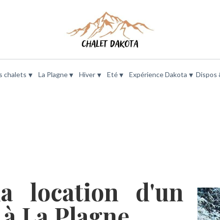
▾
▾
▾
▾
▾
s chalets
La Plagne
Hiver
Eté
Expérience Dakota
Dispos 
a location d'un
i à La Plagne