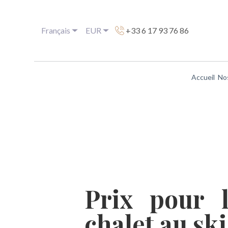
Français
EUR
+33 6 17 93 76 86
Accueil
No
Prix pour l
chalet au sk