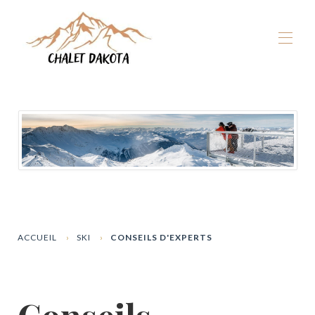
Accueil
Nos chalets
▾
La Plagne
▾
Hiver
▾
Eté
▾
Expérience Dakota
▾
Dispos & Réservation
ACCUEIL
SKI
CONSEILS D'EXPERTS