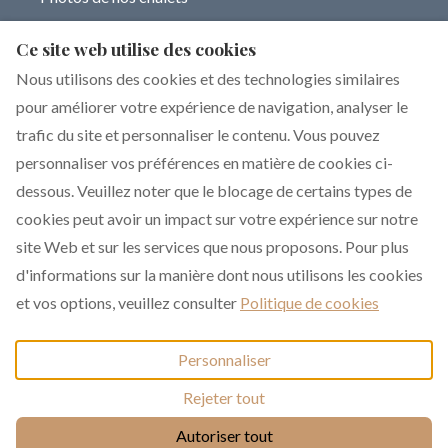
LIENS INTERNES
Ce site web utilise des cookies
Location chalet La Plagne 12 personnes
Nous utilisons des cookies et des technologies similaires
Location chalet La Plagne 14 personnes
pour améliorer votre expérience de navigation, analyser le
Notre blog sur La Plagne
trafic du site et personnaliser le contenu. Vous pouvez
personnaliser vos préférences en matière de cookies ci-
dessous. Veuillez noter que le blocage de certains types de
cookies peut avoir un impact sur votre expérience sur notre
Français
EUR
+33 6 17 93 76 86
site Web et sur les services que nous proposons. Pour plus
d'informations sur la manière dont nous utilisons les cookies
351 rue de Constantine,
©
2026
Chalet Dakota
et vos options, veuillez consulter
Politique de cookies
La Plagne 1800, La
Tous droits réservés
-
Plagne, France 73210
.
Powered by
Lodgify
Personnaliser
E-mail
:
Rejeter tout
chalet.dakota@yahoo.co
+33 6 17 93 76 86
m
Autoriser tout