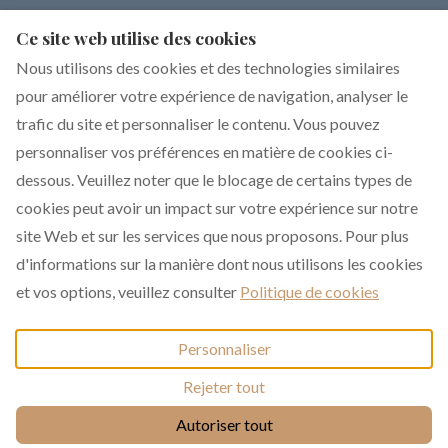
LIENS INTERNES
Ce site web utilise des cookies
Location chalet La Plagne 12 personnes
Nous utilisons des cookies et des technologies similaires
Location chalet La Plagne 14 personnes
pour améliorer votre expérience de navigation, analyser le
Notre blog sur La Plagne
trafic du site et personnaliser le contenu. Vous pouvez
personnaliser vos préférences en matière de cookies ci-
dessous. Veuillez noter que le blocage de certains types de
cookies peut avoir un impact sur votre expérience sur notre
Français
EUR
+33 6 17 93 76 86
site Web et sur les services que nous proposons. Pour plus
d'informations sur la manière dont nous utilisons les cookies
351 rue de Constantine,
©
2026
Chalet Dakota
et vos options, veuillez consulter
Politique de cookies
La Plagne 1800, La
Tous droits réservés
-
Plagne, France 73210
.
Powered by
Lodgify
Personnaliser
E-mail
:
Rejeter tout
chalet.dakota@yahoo.co
+33 6 17 93 76 86
m
Autoriser tout