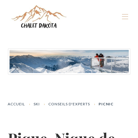
Accueil
Nos chalets
▾
La Plagne
▾
Hiver
▾
Eté
▾
Expérience Dakota
▾
Dispos & Réservation
ACCUEIL
SKI
CONSEILS D'EXPERTS
PICNIC